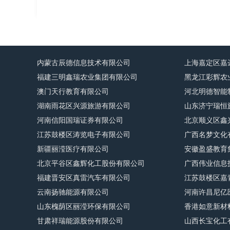
内蒙古辰德信息技术有限公司
上海嘉定区嘉
福建三明鑫瑞农业集团有限公司
黑龙江彩辉农
澳门天行教育有限公司
河北明德智能
湖南雨花区兴源旅游有限公司
山东济宁瑞恒
河南信阳国瑞证券有限公司
北京顺义区鑫
江苏鼓楼区涛览电子有限公司
广西名梦文化
新疆丽滢医疗有限公司
安徽盈盛教育
北京平谷区鑫辉化工股份有限公司
广西伟业信息
福建晋安区真雷汽车有限公司
江苏鼓楼区嘉
云南扬驰能源有限公司
河南许昌尼亿
山东槐荫区丽滢环保有限公司
香港如意新材
甘肃祥瑞能源股份有限公司
山西长宝化工